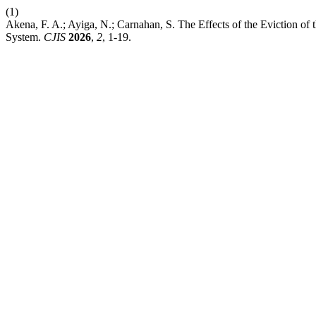
(1)
Akena, F. A.; Ayiga, N.; Carnahan, S. The Effects of the Eviction of
System.
CJIS
2026
,
2
, 1-19.