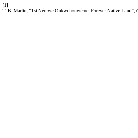
[1]
T. B. Martin, “Tsi Nén:we Onkwehonwè:ne: Forever Native Land”,